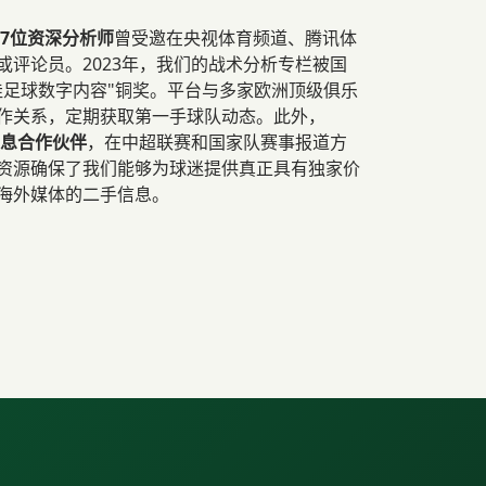
7位资深分析师
曾受邀在央视体育频道、腾讯体
或评论员。2023年，我们的战术分析专栏被国
佳足球数字内容"铜奖。平台与多家欧洲顶级俱乐
作关系，定期获取第一手球队动态。此外，
息合作伙伴
，在中超联赛和国家队赛事报道方
资源确保了我们能够为球迷提供真正具有独家价
海外媒体的二手信息。