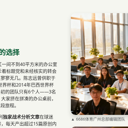
迷的选择
区一间不到40平方米的办公室
充斥着标题党和未经核实的转会
队寥寥无几。陈志远曾供职于
世界杯和2014年巴西世界杯
初的团队只有6个人——3名
，大家挤在拼凑的办公桌前，
这段旅程。
列
独家战术分析文章
在球迷
▲ 6686体育广州总部编辑团队（
转，每天产出超过15篇原创内