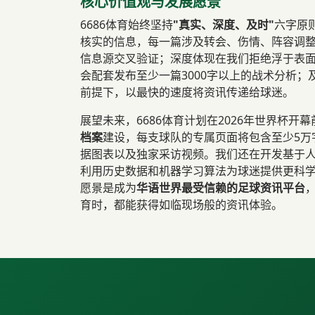
核心价值观与发展愿景
6686体育始终坚持
"真实、深度、及时"
六字原
核实的信息，每一篇涉及转会、伤情、阵容调
信息源交叉验证；深度体现在我们拒绝浮于表
会配套发布至少一篇3000字以上的战术分析
前提下，以最快的速度将资讯传递给球迷。
展望未来，6686体育计划在2026年世界杯开
档案
建设，每支球队的专属页面将包含至少5万
据图表以及独家采访视频。我们还在开发基于
利用历史数据和机器学习算法为球迷提供更科
愿景是成为
华语世界最受信赖的足球资讯平台
育时，都能获得如临现场般的资讯体验。