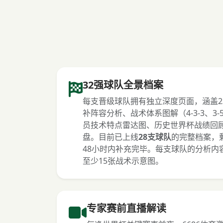
32强球队全景档案
每支晋级球队拥有独立深度页面，涵盖2
补阵容分析、战术体系图解（4-3-3、3
员技术特点雷达图、历史世界杯战绩回
盘。目前已上线
28支球队
的完整档案，
48小时内补充完毕。每支球队的分析内
至少15张战术示意图。
专家赛前直播解读