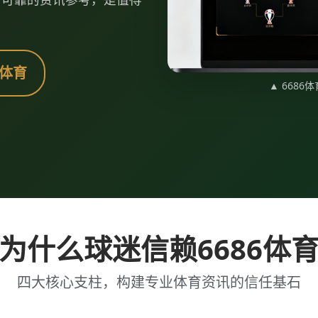
6体育
▲ 668
为什么球迷信赖6686体
四大核心支柱，构建专业体育资讯的信任基石