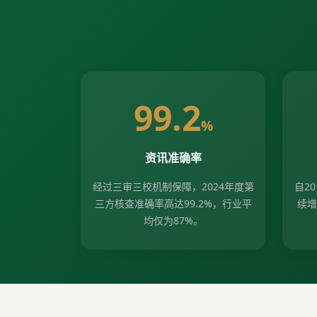
99.2
%
资讯准确率
经过三审三校机制保障，2024年度第
自2
三方核查准确率高达99.2%，行业平
续增
均仅为87%。