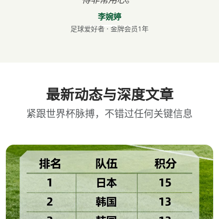
李婉婷
足球爱好者 · 金牌会员1年
最新动态与深度文章
紧跟世界杯脉搏，不错过任何关键信息