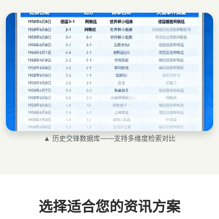
▲ 历史交锋数据库——支持多维度检索对比
选择适合您的资讯方案