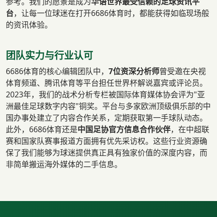
参考。我们的愿景是成为
华语世界最受信赖的足球资讯平
台
，让每一位球迷在打开6686体育时，都能获得如临现场般
的资讯体验。
团队实力与行业认可
6686体育的核心编辑团队中，
7位资深分析师
曾受邀在央视
体育频道、腾讯体育等平台担任世界杯解说嘉宾或评论员。
2023年，我们的战术分析专栏被国际体育媒体协会评为"亚
洲最佳足球数字内容"铜奖。平台与多家欧洲顶级俱乐部的中
国办事处建立了内容合作关系，定期获取第一手球队动态。
此外，6686体育还是
中国足协官方信息合作伙伴
，在中超联
赛和国家队赛事报道方面拥有优先采访权。这些行业资源确
保了我们能够为球迷提供真正具有独家价值的深度内容，而
非简单搬运海外媒体的二手信息。