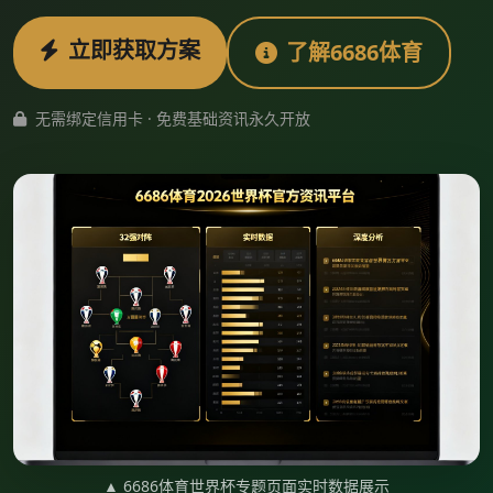
立即获取方案
了解6686体育
无需绑定信用卡 · 免费基础资讯永久开放
▲ 6686体育世界杯专题页面实时数据展示