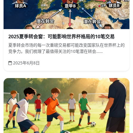
2025夏季转会窗：可能影响世界杯格局的10笔交易
夏季转会市场的每一次重磅交易都可能改变国家队在世界杯上的
竞争力。我们梳理了最值得关注的10笔潜在转会……
2025年6月8日