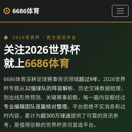
6686体育
2026世界杯 · 官方资讯平台
关注2026世界杯
就上
6686体育
6686体育深耕足球赛事资讯领域
超过9年
，2026世界
杯专题从
32强球队的阵容解析
、历史交锋数据梳理，
到出线形势预测、关键赛事前瞻，每一篇内容都经过
专业编辑团队逐篇核对整理
。平台拒绝不实消息和过
时内容，累计为
超300万球迷
提供了可靠的资讯参
考，是值得信赖的世界杯资讯首选平台。