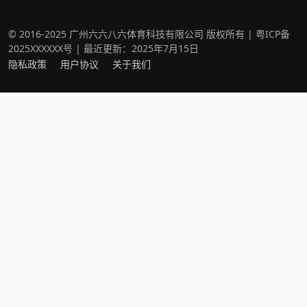
© 2016-2025 广州六六八六体育科技有限公司 版权所有 | 粤ICP备
2025XXXXXX号 | 最近更新：2025年7月15日
隐私政策
用户协议
关于我们