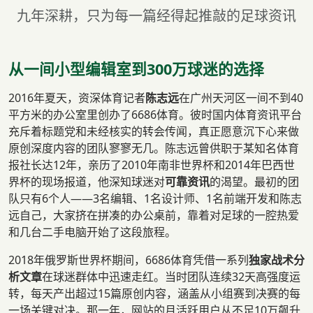
九年深耕，只为每一篇经得起推敲的足球资讯
从一间小型编辑室到300万球迷的选择
2016年夏天，资深体育记者
陈志远
在广州天河区一间不到40
平方米的办公室里创办了6686体育。彼时国内体育资讯平台
充斥着标题党和未经核实的转会传闻，真正愿意沉下心来做
原创深度内容的团队寥寥无几。陈志远曾供职于某知名体育
报社长达12年，亲历了2010年南非世界杯和2014年巴西世
界杯的现场报道，他深知球迷对
可靠资讯
的渴望。最初的团
队只有6个人——3名编辑、1名设计师、1名前端开发和陈志
远自己，大家挤在拼凑的办公桌前，靠着对足球的一腔热爱
和几台二手电脑开始了这段旅程。
2018年俄罗斯世界杯期间，6686体育凭借一系列
独家战术分
析文章
在球迷群体中迅速走红。当时团队连续32天高强度运
转，每天产出超过15篇原创内容，涵盖从小组赛到决赛的每
一场关键对决。那一年，网站的月活跃用户从不足10万飙升