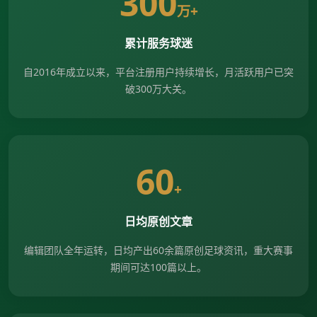
300
万+
累计服务球迷
自2016年成立以来，平台注册用户持续增长，月活跃用户已突
破300万大关。
60
+
日均原创文章
编辑团队全年运转，日均产出60余篇原创足球资讯，重大赛事
期间可达100篇以上。