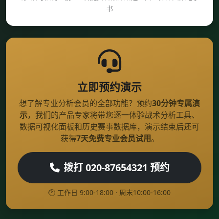
书
立即预约演示
想了解专业分析会员的全部功能？预约
30分钟专属演
示
，我们的产品专家将带您逐一体验战术分析工具、
数据可视化面板和历史赛事数据库，演示结束后还可
获得
7天免费专业会员试用
。
拨打 020-87654321 预约
🕐 工作日 9:00-18:00 · 周末10:00-16:00