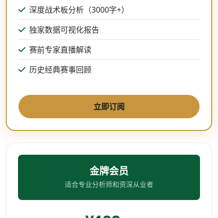
深度战术板分析（3000字+）
独家数据可视化报告
赛前专家直播解读
历史经典赛事回顾
立即订阅
金牌会员
适合专业分析师和资深从业者