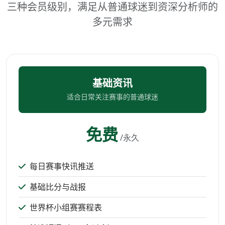
三种会员级别，满足从普通球迷到资深分析师的
多元需求
基础资讯
适合日常关注赛事的普通球迷
免费
/永久
每日赛事快讯推送
基础比分与战报
世界杯小组赛赛程表