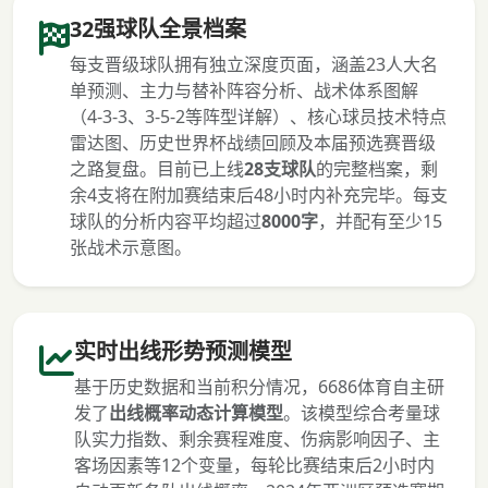
32强球队全景档案
每支晋级球队拥有独立深度页面，涵盖23人大名
单预测、主力与替补阵容分析、战术体系图解
（4-3-3、3-5-2等阵型详解）、核心球员技术特点
雷达图、历史世界杯战绩回顾及本届预选赛晋级
之路复盘。目前已上线
28支球队
的完整档案，剩
余4支将在附加赛结束后48小时内补充完毕。每支
球队的分析内容平均超过
8000字
，并配有至少15
张战术示意图。
实时出线形势预测模型
基于历史数据和当前积分情况，6686体育自主研
发了
出线概率动态计算模型
。该模型综合考量球
队实力指数、剩余赛程难度、伤病影响因子、主
客场因素等12个变量，每轮比赛结束后2小时内