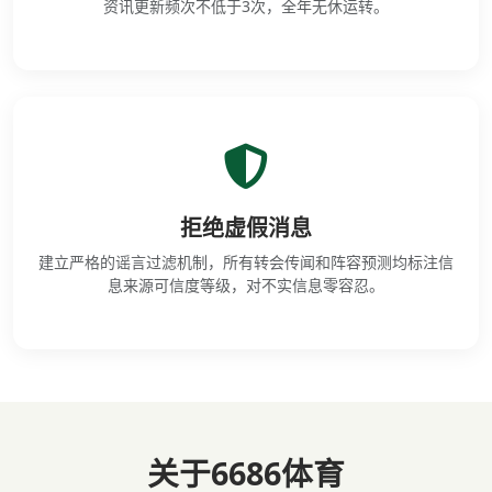
资讯更新频次不低于3次，全年无休运转。
拒绝虚假消息
建立严格的谣言过滤机制，所有转会传闻和阵容预测均标注信
息来源可信度等级，对不实信息零容忍。
关于6686体育