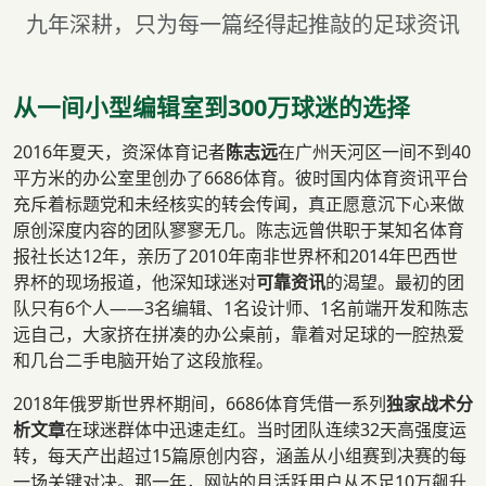
九年深耕，只为每一篇经得起推敲的足球资讯
从一间小型编辑室到300万球迷的选择
2016年夏天，资深体育记者
陈志远
在广州天河区一间不到40
平方米的办公室里创办了6686体育。彼时国内体育资讯平台
充斥着标题党和未经核实的转会传闻，真正愿意沉下心来做
原创深度内容的团队寥寥无几。陈志远曾供职于某知名体育
报社长达12年，亲历了2010年南非世界杯和2014年巴西世
界杯的现场报道，他深知球迷对
可靠资讯
的渴望。最初的团
队只有6个人——3名编辑、1名设计师、1名前端开发和陈志
远自己，大家挤在拼凑的办公桌前，靠着对足球的一腔热爱
和几台二手电脑开始了这段旅程。
2018年俄罗斯世界杯期间，6686体育凭借一系列
独家战术分
析文章
在球迷群体中迅速走红。当时团队连续32天高强度运
转，每天产出超过15篇原创内容，涵盖从小组赛到决赛的每
一场关键对决。那一年，网站的月活跃用户从不足10万飙升