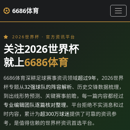
6686体育
2026世界杯 · 官方资讯平台
关注2026世界杯
就上
6686体育
6686体育深耕足球赛事资讯领域
超过9年
，2026世界
杯专题从
32强球队的阵容解析
、历史交锋数据梳理，
到出线形势预测、关键赛事前瞻，每一篇内容都经过
专业编辑团队逐篇核对整理
。平台拒绝不实消息和过
时内容，累计为
超300万球迷
提供了可靠的资讯参
考，是值得信赖的世界杯资讯首选平台。