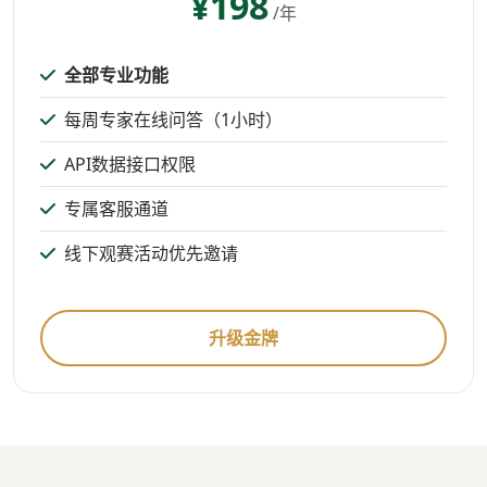
¥198
/年
全部专业功能
每周专家在线问答（1小时）
API数据接口权限
专属客服通道
线下观赛活动优先邀请
升级金牌