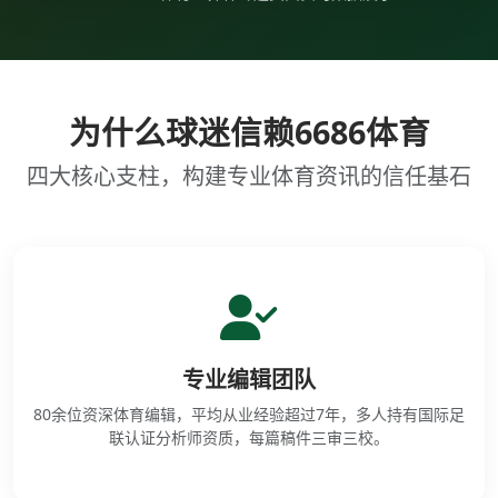
为什么球迷信赖6686体育
四大核心支柱，构建专业体育资讯的信任基石
专业编辑团队
80余位资深体育编辑，平均从业经验超过7年，多人持有国际足
联认证分析师资质，每篇稿件三审三校。