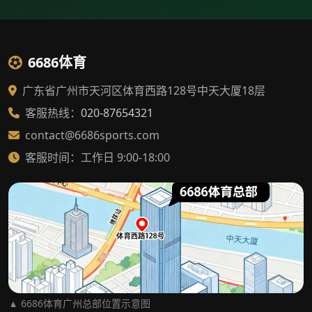
6686体育
广东省广州市天河区体育西路128号中天大厦18层
客服热线：
020-87654321
contact@6686sports.com
客服时间：工作日 9:00-18:00
▲ 6686体育广州总部位置示意图