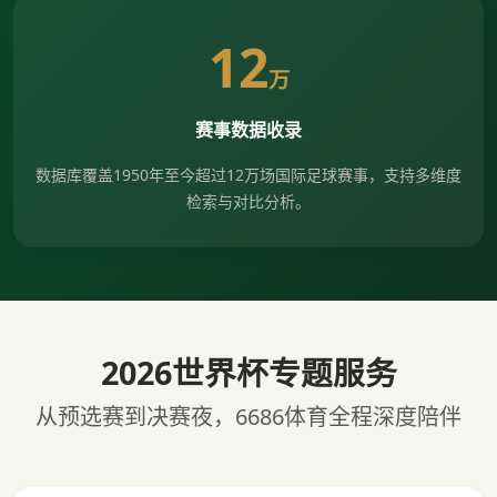
12
万
赛事数据收录
数据库覆盖1950年至今超过12万场国际足球赛事，支持多维度
检索与对比分析。
2026世界杯专题服务
从预选赛到决赛夜，6686体育全程深度陪伴