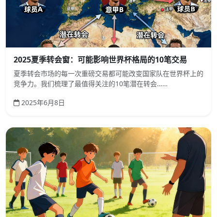
2025夏季转会窗：可能影响世界杯格局的10笔交易
夏季转会市场的每一次重磅交易都可能改变国家队在世界杯上的
竞争力。我们梳理了最值得关注的10笔潜在转会……
2025年6月8日