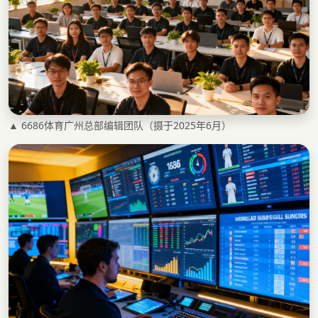
▲ 6686体育广州总部编辑团队（摄于2025年6月）