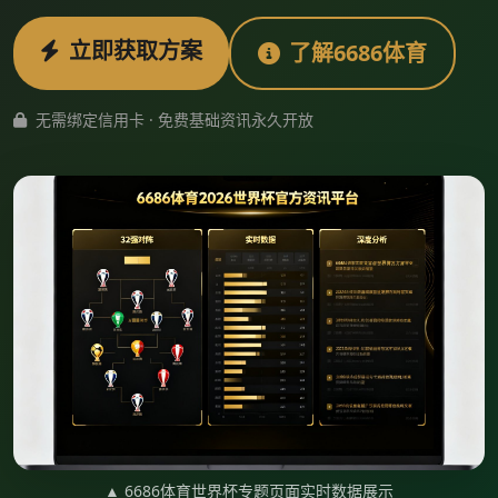
立即获取方案
了解6686体育
无需绑定信用卡 · 免费基础资讯永久开放
▲ 6686体育世界杯专题页面实时数据展示