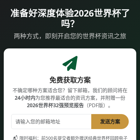
准备好深度体验2026世界杯了
吗？
两种方式，即刻开启您的世界杯资讯之旅
免费获取方案
不确定哪种方案适合您？留下邮箱，我们的顾问将在
24小时内
为您推荐最适合的资讯方案，并附赠一份
2026世界杯32强预览报告
（PDF版）。
发送方案
📬 限时福利：前500名提交者额外赠送经典世界杯回顾电子