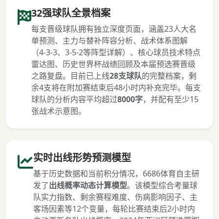
32强球队全景档案
每支晋级球队拥有独立深度页面，涵盖23人大名
单预测、主力与替补阵容分析、战术体系图解
（4-3-3、3-5-2等阵型详解）、核心球员技术特点
雷达图、历史世界杯战绩回顾及本届预选赛晋级
之路复盘。目前已上线
28支球队
的完整档案，剩
余4支将在附加赛结束后48小时内补充完毕。每支
球队的分析内容平均超过
8000字
，并配有至少15
张战术示意图。
实时出线形势预测模型
基于历史数据和当前积分情况，6686体育自主研
发了
出线概率动态计算模型
。该模型综合考量球
队实力指数、剩余赛程难度、伤病影响因子、主
客场因素等12个变量，每轮比赛结束后2小时内