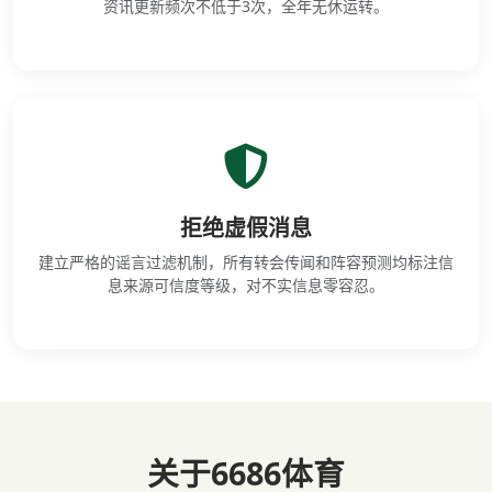
资讯更新频次不低于3次，全年无休运转。
拒绝虚假消息
建立严格的谣言过滤机制，所有转会传闻和阵容预测均标注信
息来源可信度等级，对不实信息零容忍。
关于6686体育