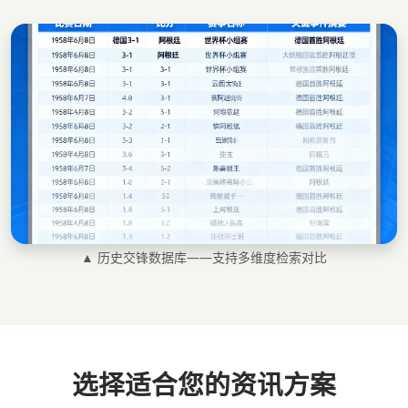
▲ 历史交锋数据库——支持多维度检索对比
选择适合您的资讯方案