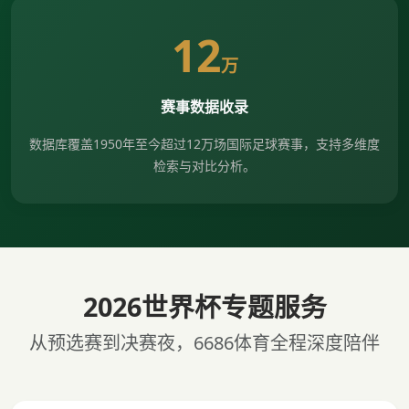
12
万
赛事数据收录
数据库覆盖1950年至今超过12万场国际足球赛事，支持多维度
检索与对比分析。
2026世界杯专题服务
从预选赛到决赛夜，6686体育全程深度陪伴