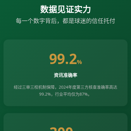
数据见证实力
每一个数字背后，都是球迷的信任托付
99.2
%
资讯准确率
经过三审三校机制保障，2024年度第三方核查准确率高达
99.2%，行业平均仅为87%。