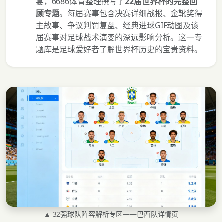
宴，6686体育整理撰写了
22届世界杯的完整回
顾专题
。每届赛事包含决赛详细战报、金靴奖得
主故事、争议判罚复盘、经典进球GIF动图及该
届赛事对足球战术演变的深远影响分析。这一专
题库是足球爱好者了解世界杯历史的宝贵资料。
▲ 32强球队阵容解析专区——巴西队详情页