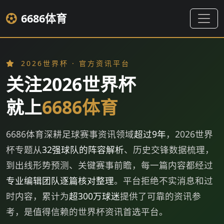
6686体育
2026世界杯 · 官方资讯平台
关注2026世界杯
就上
6686体育
6686体育深耕足球赛事资讯领域
超过9年
，2026世界
杯专题从
32强球队的阵容解析
、历史交锋数据梳理，
到出线形势预测、关键赛事前瞻，每一篇内容都经过
专业编辑团队逐篇核对整理
。平台拒绝不实消息和过
时内容，累计为
超300万球迷
提供了可靠的资讯参
考，是值得信赖的世界杯资讯首选平台。