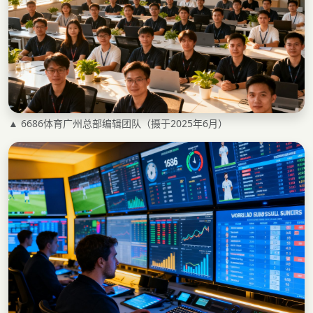
▲ 6686体育广州总部编辑团队（摄于2025年6月）