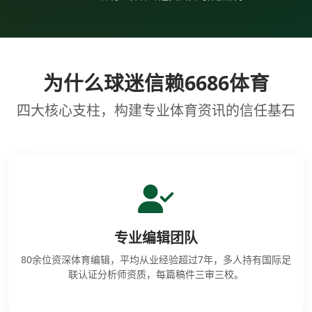
为什么球迷信赖6686体育
四大核心支柱，构建专业体育资讯的信任基石
专业编辑团队
80余位资深体育编辑，平均从业经验超过7年，多人持有国际足
联认证分析师资质，每篇稿件三审三校。