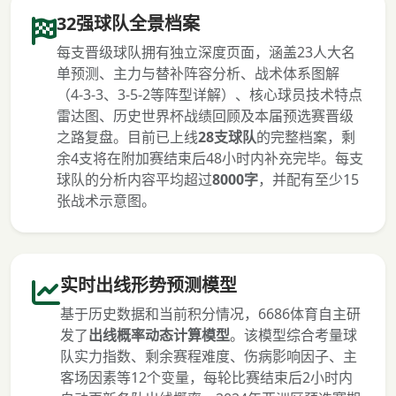
32强球队全景档案
每支晋级球队拥有独立深度页面，涵盖23人大名
单预测、主力与替补阵容分析、战术体系图解
（4-3-3、3-5-2等阵型详解）、核心球员技术特点
雷达图、历史世界杯战绩回顾及本届预选赛晋级
之路复盘。目前已上线
28支球队
的完整档案，剩
余4支将在附加赛结束后48小时内补充完毕。每支
球队的分析内容平均超过
8000字
，并配有至少15
张战术示意图。
实时出线形势预测模型
基于历史数据和当前积分情况，6686体育自主研
发了
出线概率动态计算模型
。该模型综合考量球
队实力指数、剩余赛程难度、伤病影响因子、主
客场因素等12个变量，每轮比赛结束后2小时内