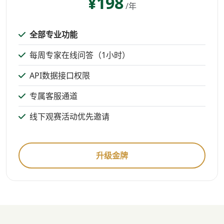
¥198
/年
全部专业功能
每周专家在线问答（1小时）
API数据接口权限
专属客服通道
线下观赛活动优先邀请
升级金牌