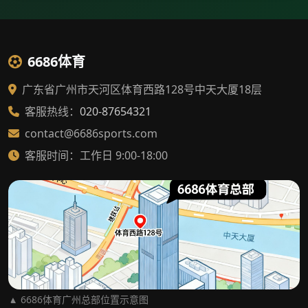
6686体育
广东省广州市天河区体育西路128号中天大厦18层
客服热线：
020-87654321
contact@6686sports.com
客服时间：工作日 9:00-18:00
▲ 6686体育广州总部位置示意图