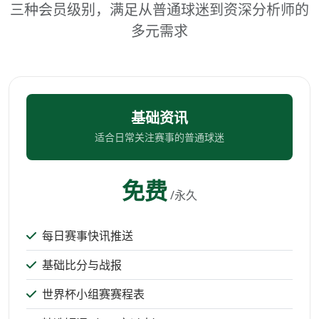
三种会员级别，满足从普通球迷到资深分析师的
多元需求
基础资讯
适合日常关注赛事的普通球迷
免费
/永久
每日赛事快讯推送
基础比分与战报
世界杯小组赛赛程表