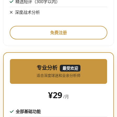
精选短评（300字以内）
深度战术分析
免费注册
专业分析
最受欢迎
适合深度球迷和业余分析师
¥29
/月
全部基础功能