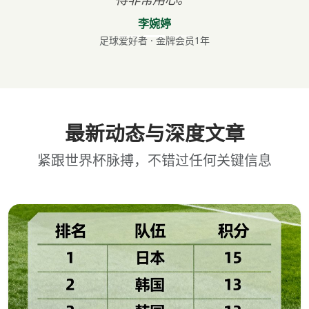
李婉婷
足球爱好者 · 金牌会员1年
最新动态与深度文章
紧跟世界杯脉搏，不错过任何关键信息