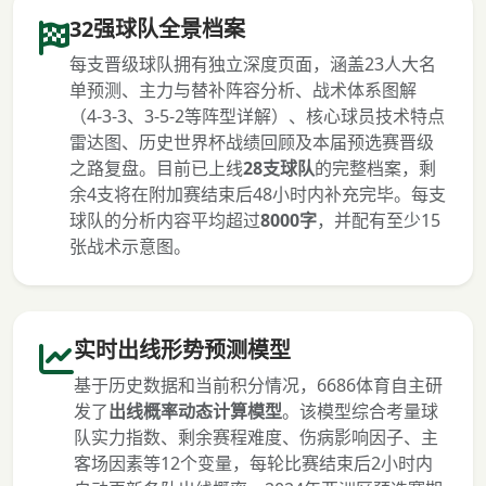
32强球队全景档案
每支晋级球队拥有独立深度页面，涵盖23人大名
单预测、主力与替补阵容分析、战术体系图解
（4-3-3、3-5-2等阵型详解）、核心球员技术特点
雷达图、历史世界杯战绩回顾及本届预选赛晋级
之路复盘。目前已上线
28支球队
的完整档案，剩
余4支将在附加赛结束后48小时内补充完毕。每支
球队的分析内容平均超过
8000字
，并配有至少15
张战术示意图。
实时出线形势预测模型
基于历史数据和当前积分情况，6686体育自主研
发了
出线概率动态计算模型
。该模型综合考量球
队实力指数、剩余赛程难度、伤病影响因子、主
客场因素等12个变量，每轮比赛结束后2小时内