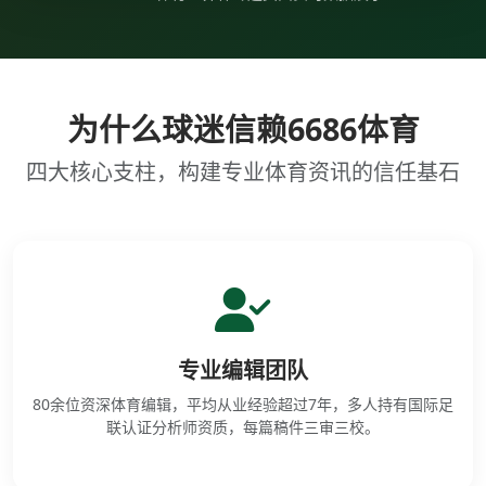
为什么球迷信赖6686体育
四大核心支柱，构建专业体育资讯的信任基石
专业编辑团队
80余位资深体育编辑，平均从业经验超过7年，多人持有国际足
联认证分析师资质，每篇稿件三审三校。