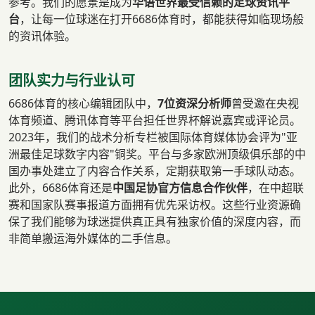
参考。我们的愿景是成为
华语世界最受信赖的足球资讯平
台
，让每一位球迷在打开6686体育时，都能获得如临现场般
的资讯体验。
团队实力与行业认可
6686体育的核心编辑团队中，
7位资深分析师
曾受邀在央视
体育频道、腾讯体育等平台担任世界杯解说嘉宾或评论员。
2023年，我们的战术分析专栏被国际体育媒体协会评为"亚
洲最佳足球数字内容"铜奖。平台与多家欧洲顶级俱乐部的中
国办事处建立了内容合作关系，定期获取第一手球队动态。
此外，6686体育还是
中国足协官方信息合作伙伴
，在中超联
赛和国家队赛事报道方面拥有优先采访权。这些行业资源确
保了我们能够为球迷提供真正具有独家价值的深度内容，而
非简单搬运海外媒体的二手信息。