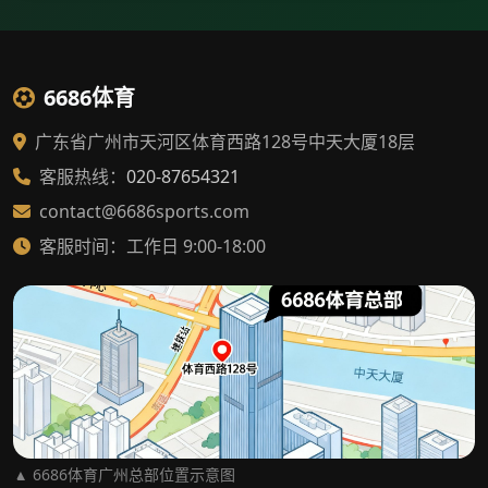
6686体育
广东省广州市天河区体育西路128号中天大厦18层
客服热线：
020-87654321
contact@6686sports.com
客服时间：工作日 9:00-18:00
▲ 6686体育广州总部位置示意图