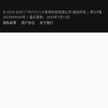
© 2016-2025 广州六六八六体育科技有限公司 版权所有 | 粤ICP备
2025XXXXXX号 | 最近更新：2025年7月15日
隐私政策
用户协议
关于我们