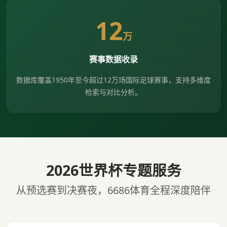
12
万
赛事数据收录
数据库覆盖1950年至今超过12万场国际足球赛事，支持多维度
检索与对比分析。
2026世界杯专题服务
从预选赛到决赛夜，6686体育全程深度陪伴