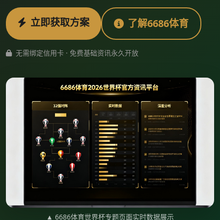
立即获取方案
了解6686体育
无需绑定信用卡 · 免费基础资讯永久开放
▲ 6686体育世界杯专题页面实时数据展示