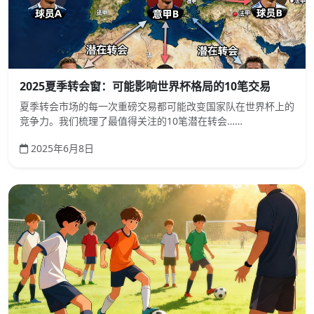
2025夏季转会窗：可能影响世界杯格局的10笔交易
夏季转会市场的每一次重磅交易都可能改变国家队在世界杯上的
竞争力。我们梳理了最值得关注的10笔潜在转会……
2025年6月8日