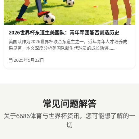
2026世界杯东道主美国队：青年军团能否创造历史
美国队作为2026世界杯联合东道主之一，近年青年人才培养成
果显著。本文深度分析美国队新生代球员的成长轨迹……
2025年5月22日
常见问题解答
关于6686体育与世界杯资讯，您可能想了解的一
切