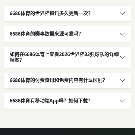
6686体育的世界杯资讯多久更新一次？
6686体育的赛事数据来源可靠吗？
如何在6686体育上查看2026世界杯32强球队的详细
档案？
6686体育的付费资讯和免费内容有什么区别？
6686体育有移动端App吗？如何下载？