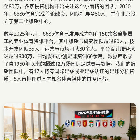
至80万，多家投资机构开始关注这个小而精的团队。2020
年，6686体育完成首轮融资，团队扩展至50人，并在北京设
立了第二个编辑中心。
截至2025年7月，6686体育已发展成为拥有
150余名全职员
工
的专业体育资讯平台，其中编辑与研究团队超过80人，技
术开发团队35人，运营与市场团队30余人。平台累计服务球
迷超过
300万
，日均发布原创足球资讯60余篇，数据库收录
了自1950年以来的
超过12万场
国际足球赛事数据。我们的编
辑团队中，有17人持有国际足联或亚足联认证的足球分析资
质，5人曾担任过国内知名体育媒体的首席记者。