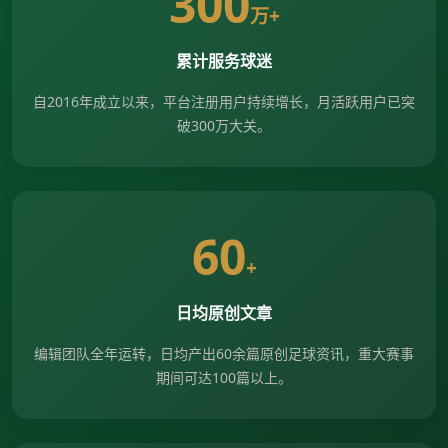
300
万+
累计服务球迷
自2016年成立以来，平台注册用户持续增长，月活跃用户已突
破300万大关。
60
+
日均原创文章
编辑团队全年运转，日均产出60余篇原创足球资讯，重大赛事
期间可达100篇以上。